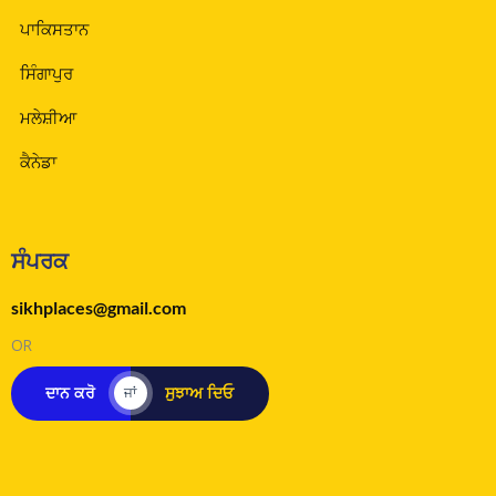
ਪਾਕਿਸਤਾਨ
ਸਿੰਗਾਪੁਰ
ਮਲੇਸ਼ੀਆ
ਕੈਨੇਡਾ
ਸੰਪਰਕ
sikhplaces@gmail.com
OR
ਦਾਨ ਕਰੋ
ਸੁਝਾਅ ਦਿਓ
ਜਾਂ