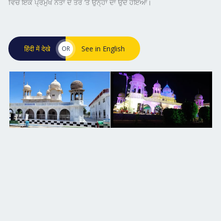
ਵਿੱਚ ਇੱਕ ਪ੍ਰਮੁੱਖ ਨੇਤਾ ਦੇ ਤੌਰ ‘ਤੇ ਉਨ੍ਹਾਂ ਦਾ
ਉਦੈ
ਹੋਇਆ।
हिंदी में देखे
See in English
OR