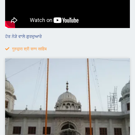
ਹੋਰ ਨੇੜੇ ਵਾਲੇ ਗੁਰਦੁਆਰੇ
गुरुद्वारा श्री सन्न साहिब