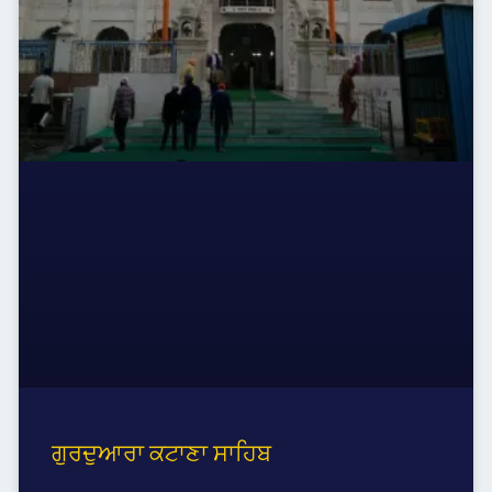
ਗੁਰਦੁਆਰਾ ਕਟਾਣਾ ਸਾਹਿਬ