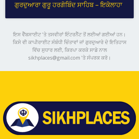
ਗੁਰਦੁਆਰਾ ਗੁਰੂ ਹਰਗੋਬਿੰਦ ਸਾਹਿਬ – ਇਕੋਲਾਹਾ
ਇਸ ਵੈੱਬਸਾਈਟ 'ਤੇ ਤਸਵੀਰਾਂ ਇੰਟਰਨੈੱਟ ਤੋਂ ਲਈਆਂ ਗਈਆਂ ਹਨ।
ਕਿਸੇ ਵੀ ਕਾਪੀਰਾਈਟ ਸੰਬੰਧੀ ਚਿੰਤਾਵਾਂ ਜਾਂ ਗੁਰਦੁਆਰੇ ਦੇ ਇਤਿਹਾਸ
ਵਿੱਚ ਸੁਧਾਰ ਲਈ, ਕਿਰਪਾ ਕਰਕੇ ਸਾਡੇ ਨਾਲ
sikhplaces@gmail.com 'ਤੇ ਸੰਪਰਕ ਕਰੋ।