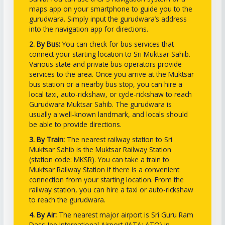
maps app on your smartphone to guide you to the
gurudwara. Simply input the gurudwara’s address
into the navigation app for directions.
2. By Bus:
You can check for bus services that
connect your starting location to Sri Muktsar Sahib.
Various state and private bus operators provide
services to the area. Once you arrive at the Muktsar
bus station or a nearby bus stop, you can hire a
local taxi, auto-rickshaw, or cycle-rickshaw to reach
Gurudwara Muktsar Sahib. The gurudwara is
usually a well-known landmark, and locals should
be able to provide directions.
3. By Train:
The nearest railway station to Sri
Muktsar Sahib is the Muktsar Railway Station
(station code: MKSR). You can take a train to
Muktsar Railway Station if there is a convenient
connection from your starting location. From the
railway station, you can hire a taxi or auto-rickshaw
to reach the gurudwara.
4. By Air:
The nearest major airport is Sri Guru Ram
Dass Jee International Airport (IATA: ATQ) in