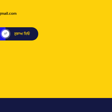
gmail.com
ਸੁਝਾਅ ਦਿਓ
ਜਾਂ