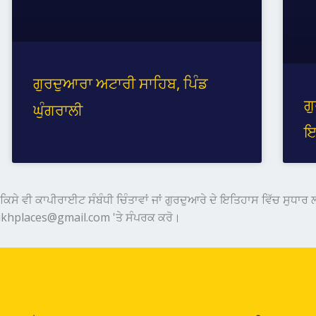
ਗੁਰਦੁਆਰਾ ਅਟਾਰੀ ਸਾਹਿਬ, ਪਿੰਡ
ਗ
ਘੁੰਗਰਾਲੀ
ਇ
ਿਸੇ ਵੀ ਕਾਪੀਰਾਈਟ ਸੰਬੰਧੀ ਚਿੰਤਾਵਾਂ ਜਾਂ ਗੁਰਦੁਆਰੇ ਦੇ ਇਤਿਹਾਸ ਵਿੱਚ ਸੁਧਾਰ
ikhplaces@gmail.com 'ਤੇ ਸੰਪਰਕ ਕਰੋ।