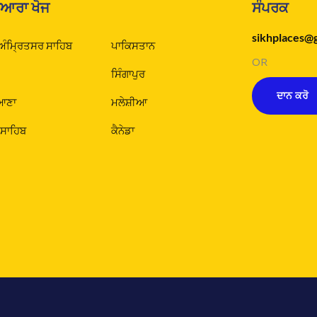
ੁਆਰਾ ਖੋਜ
ਸੰਪਰਕ
sikhplaces@
 ਅੰਮ੍ਰਿਤਸਰ ਸਾਹਿਬ
ਪਾਕਿਸਤਾਨ
OR
ਸਿੰਗਾਪੁਰ
ਦਾਨ ਕਰੋ
ਆਣਾ
ਮਲੇਸ਼ੀਆ
 ਸਾਹਿਬ
ਕੈਨੇਡਾ