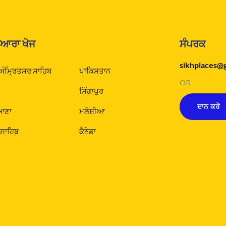
ੁਆਰਾ ਖੋਜ
ਸੰਪਰਕ
sikhplaces@
 ਅੰਮ੍ਰਿਤਸਰ ਸਾਹਿਬ
ਪਾਕਿਸਤਾਨ
OR
ਸਿੰਗਾਪੁਰ
ਦਾਨ ਕਰੋ
ਆਣਾ
ਮਲੇਸ਼ੀਆ
 ਸਾਹਿਬ
ਕੈਨੇਡਾ