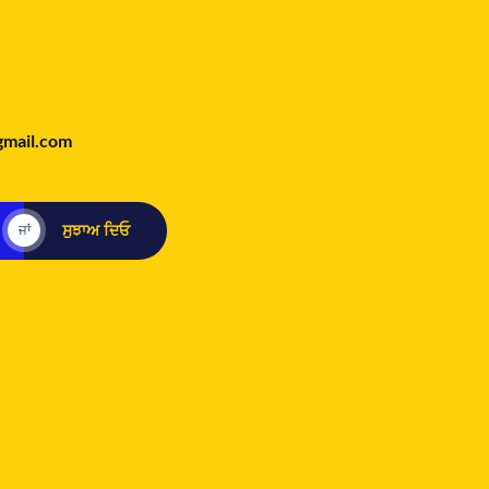
gmail.com
ਸੁਝਾਅ ਦਿਓ
ਜਾਂ