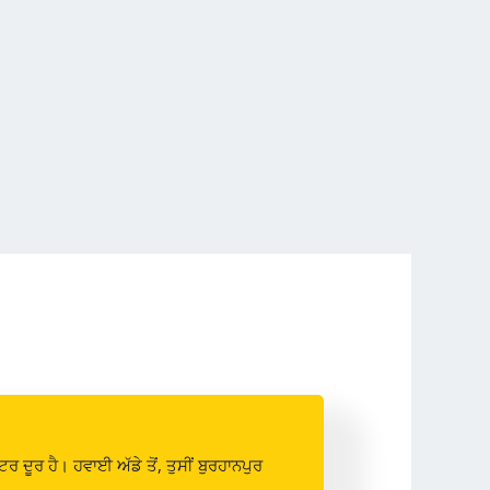
ਦੂਰ ਹੈ। ਹਵਾਈ ਅੱਡੇ ਤੋਂ, ਤੁਸੀਂ ਬੁਰਹਾਨਪੁਰ