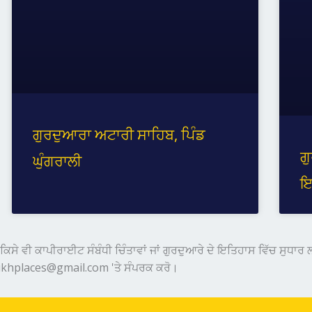
ਗੁਰਦੁਆਰਾ ਅਟਾਰੀ ਸਾਹਿਬ, ਪਿੰਡ
ਗ
ਘੁੰਗਰਾਲੀ
ਇ
ਿਸੇ ਵੀ ਕਾਪੀਰਾਈਟ ਸੰਬੰਧੀ ਚਿੰਤਾਵਾਂ ਜਾਂ ਗੁਰਦੁਆਰੇ ਦੇ ਇਤਿਹਾਸ ਵਿੱਚ ਸੁਧਾਰ
ikhplaces@gmail.com 'ਤੇ ਸੰਪਰਕ ਕਰੋ।