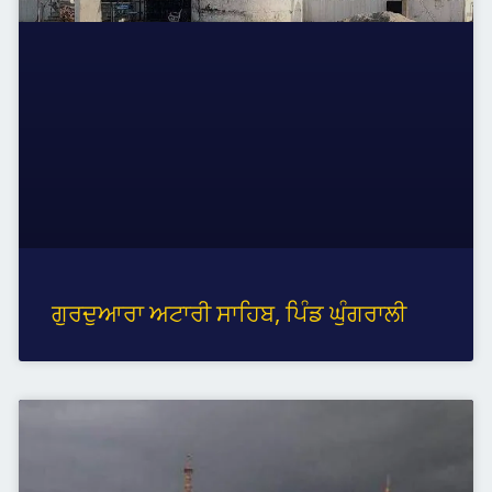
ਗੁਰਦੁਆਰਾ ਅਟਾਰੀ ਸਾਹਿਬ, ਪਿੰਡ ਘੁੰਗਰਾਲੀ