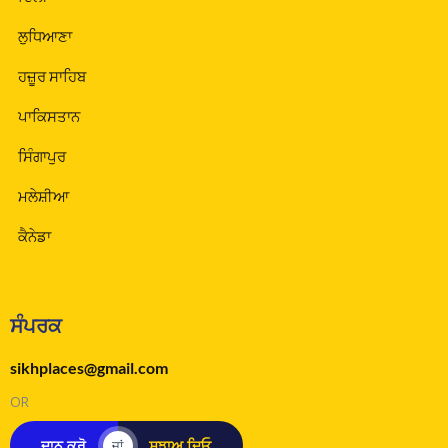
ਲੁਧਿਆਣਾ
ਹਜ਼ੂਰ ਸਾਹਿਬ
ਪਾਕਿਸਤਾਨ
ਸਿੰਗਾਪੁਰ
ਮਲੇਸ਼ੀਆ
ਕੈਨੇਡਾ
ਸੰਪਰਕ
sikhplaces@gmail.com
OR
ਦਾਨ ਕਰੋ
ਸੁਝਾਅ ਦਿਓ
ਜਾਂ