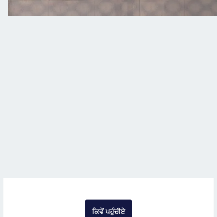
ਕਿਵੇਂ ਪਹੁੰਚੀਏ