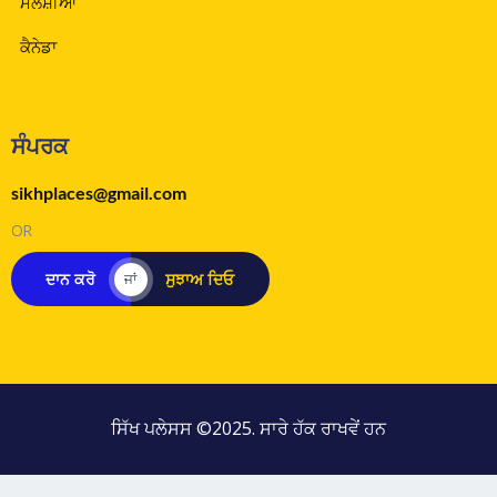
ਮਲੇਸ਼ੀਆ
ਕੈਨੇਡਾ
ਸੰਪਰਕ
sikhplaces@gmail.com
OR
ਦਾਨ ਕਰੋ
ਸੁਝਾਅ ਦਿਓ
ਜਾਂ
ਸਿੱਖ ਪਲੇਸਸ ©2025. ਸਾਰੇ ਹੱਕ ਰਾਖਵੇਂ ਹਨ