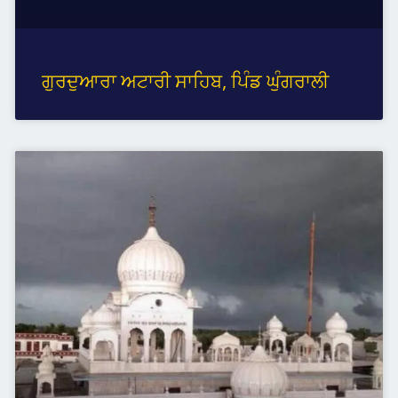
ਗੁਰਦੁਆਰਾ ਅਟਾਰੀ ਸਾਹਿਬ, ਪਿੰਡ ਘੁੰਗਰਾਲੀ