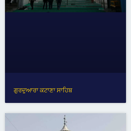
ਗੁਰਦੁਆਰਾ ਕਟਾਣਾ ਸਾਹਿਬ