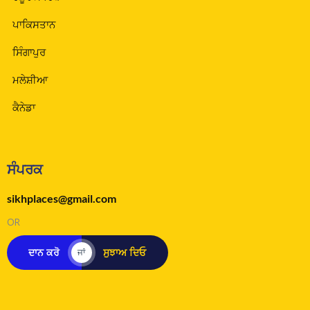
ਪਾਕਿਸਤਾਨ
ਸਿੰਗਾਪੁਰ
ਮਲੇਸ਼ੀਆ
ਕੈਨੇਡਾ
ਸੰਪਰਕ
sikhplaces@gmail.com
OR
ਦਾਨ ਕਰੋ
ਸੁਝਾਅ ਦਿਓ
ਜਾਂ