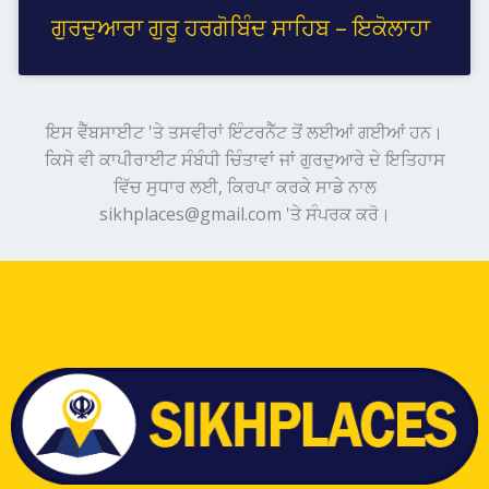
ਗੁਰਦੁਆਰਾ ਗੁਰੂ ਹਰਗੋਬਿੰਦ ਸਾਹਿਬ – ਇਕੋਲਾਹਾ
ਇਸ ਵੈੱਬਸਾਈਟ 'ਤੇ ਤਸਵੀਰਾਂ ਇੰਟਰਨੈੱਟ ਤੋਂ ਲਈਆਂ ਗਈਆਂ ਹਨ।
ਕਿਸੇ ਵੀ ਕਾਪੀਰਾਈਟ ਸੰਬੰਧੀ ਚਿੰਤਾਵਾਂ ਜਾਂ ਗੁਰਦੁਆਰੇ ਦੇ ਇਤਿਹਾਸ
ਵਿੱਚ ਸੁਧਾਰ ਲਈ, ਕਿਰਪਾ ਕਰਕੇ ਸਾਡੇ ਨਾਲ
sikhplaces@gmail.com 'ਤੇ ਸੰਪਰਕ ਕਰੋ।