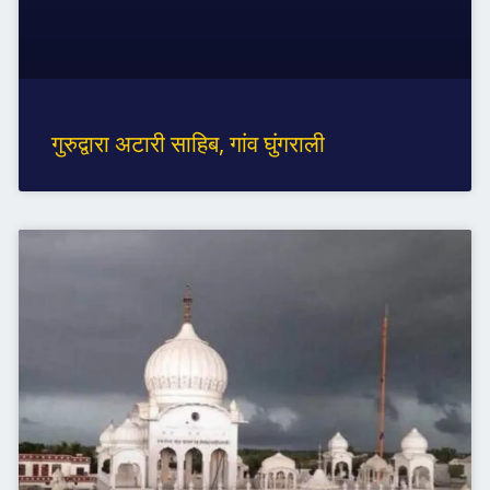
गुरुद्वारा अटारी साहिब, गांव घुंगराली