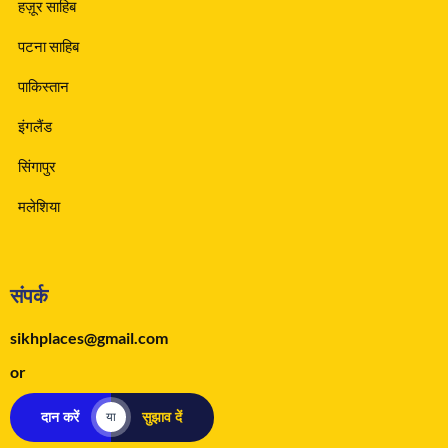
हज़ूर साहिब
पटना साहिब
पाकिस्तान
इंगलैंड
सिंगापुर
मलेशिया
संपर्क
sikhplaces@gmail.com
or
दान करें
सुझाव दें
या