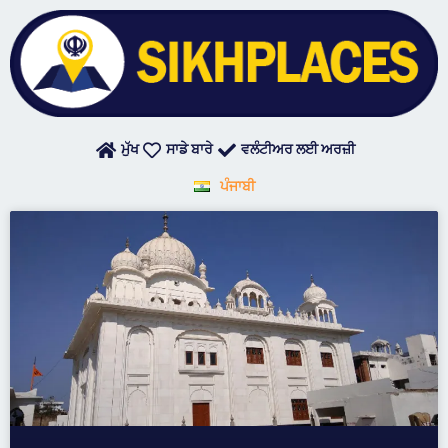
Skip
to
content
ਮੁੱਖ
ਸਾਡੇ ਬਾਰੇ
ਵਲੰਟੀਅਰ ਲਈ ਅਰਜ਼ੀ
ਪੰਜਾਬੀ