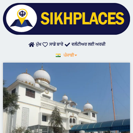
Skip
to
content
ਮੁੱਖ
ਸਾਡੇ ਬਾਰੇ
ਵਲੰਟੀਅਰ ਲਈ ਅਰਜ਼ੀ
English
ਪੰਜਾਬੀ
हिन्दी