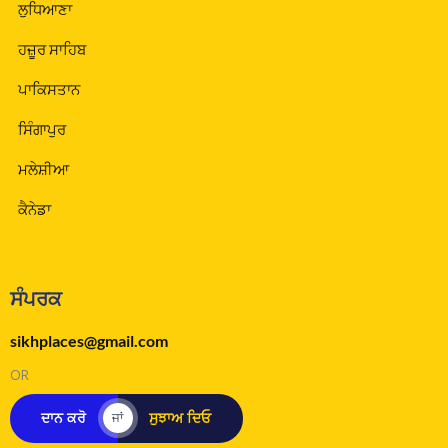
ਲੁਧਿਆਣਾ
ਹਜ਼ੂਰ ਸਾਹਿਬ
ਪਾਕਿਸਤਾਨ
ਸਿੰਗਾਪੁਰ
ਮਲੇਸ਼ੀਆ
ਕੈਨੇਡਾ
ਸੰਪਰਕ
sikhplaces@gmail.com
OR
ਦਾਨ ਕਰੋ
ਸੁਝਾਅ ਦਿਓ
ਜਾਂ