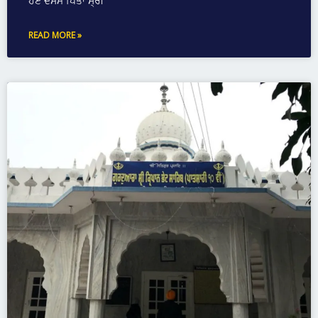
ਹੋਏ ਦਸਮ ਪਿਤਾ ਸ੍ਰੀ
READ MORE »