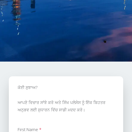
ਕੋਈ ਸੁਝਾਅ?
ਆਪਣੇ ਵਿਚਾਰ ਸਾਂਝੇ ਕਰੋ ਅਤੇ ਸਿੱਖ ਪਲੇਸੇਸ ਨੂੰ ਇੱਕ ਬਿਹਤਰ
ਅਨੁਭਵ ਲਈ ਸੁਧਾਰਨ ਵਿੱਚ ਸਾਡੀ ਮਦਦ ਕਰੋ।
First Name
*