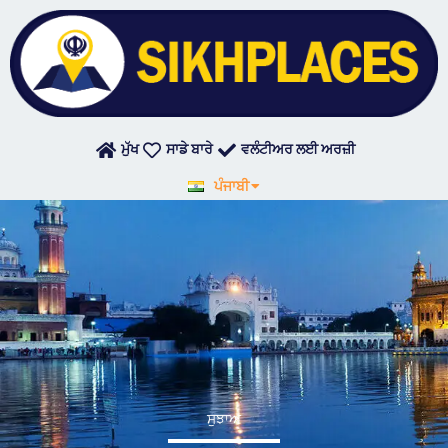
Skip
to
content
ਮੁੱਖ
ਸਾਡੇ ਬਾਰੇ
ਵਲੰਟੀਅਰ ਲਈ ਅਰਜ਼ੀ
English
ਪੰਜਾਬੀ
हिन्दी
ਸੁਝਾਅ