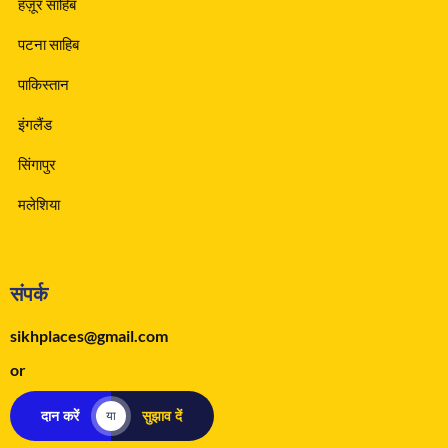
हज़ूर साहिब
पटना साहिब
पाकिस्तान
इंगलैंड
सिंगापुर
मलेशिया
संपर्क
sikhplaces@gmail.com
or
दान करें
सुझाव दें
या