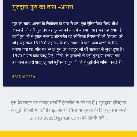
गुरुद्वारा गुरु का ताल -आगरा
गुरु का ताल, आगरा के सिकंदरा के पास स्थित, एक ऐतिहासिक सिख तीर्थ
स्थल है जो श्री गुरु तेग बहादुर जी की याद में बनाया गया। यह वह स्थान है
जहाँ गुरु जी ने मुग़ल सम्राट औरंगज़ेब को स्वैच्छिक गिरफ्तारी की पेशकश की
थी। यह ताल 1610 में जहांगीर के शासनकाल में पानी जमा करने के लिए
बनाया गया था, और यह स्थल गुरु तेग बहादुर जी की शहादत से जुड़ा हुआ है।
1970 में संत बाबा साधू सिंह “मौनी” के प्रयासों से यहाँ गुरुद्वारा बनाया गया।
हर साल हज़ारों श्रद्धालु यहाँ पहुँचकर गुरु जी को श्रद्धांजलि अर्पित करते हैं।
READ MORE »
इस वेबसाइट पर मौजूद तस्वीरें इंटरनेट से ली गई हैं। गुरुद्वारा इतिहास
से जुड़ी किसी भी कॉपीराइट संबंधी चिंता या सुधार के लिए कृपया हमसे
sikhplaces@gmail.com पर संपर्क करें।