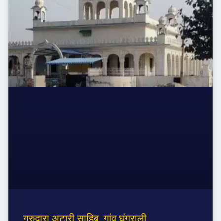
गुरुद्वारा अटारी साहिब, गांव घुंगराली