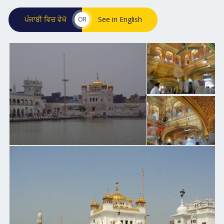
ਪੰਜਾਬੀ ਵਿਚ ਵੇਖੋ
See in English
OR