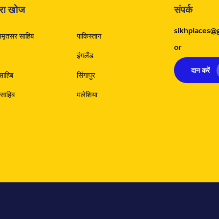
वारा खोज
संपर्क
sikhplaces@
अमृतसर साहिब
पाकिस्तान
or
इंगलैंड
दान करें
 साहिब
सिंगापुर
साहिब
मलेशिया