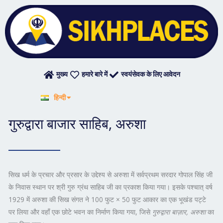
Skip
to
content
मुख्य
हमारे बारे में
स्वयंसेवक के लिए आवेदन
English
हिन्दी
ਪੰਜਾਬੀ
गुरुद्वारा बाजार साहिब, अरुशा
सिख धर्म के प्रचार और प्रसार के उद्देश्य से अरुशा में सर्वप्रथम सरदार गोपाल सिंह जी
के निवास स्थान पर श्री गुरु ग्रंथ साहिब जी का प्रकाश किया गया। इसके पश्चात् वर्ष
1929 में अरुशा की सिख संगत ने 100 फुट × 50 फुट आकार का एक भूखंड पट्टे
पर लिया और वहाँ एक छोटे भवन का निर्माण किया गया, जिसे
गुरुद्वारा बाज़ार, अरुशा
का