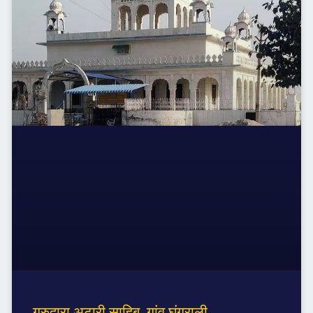
गुरुद्वारा अटारी साहिब, गांव घुंगराली