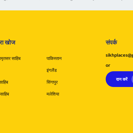
वारा खोज
संपर्क
sikhplaces@
अमृतसर साहिब
पाकिस्तान
or
इंगलैंड
दान करें
 साहिब
सिंगापुर
साहिब
मलेशिया