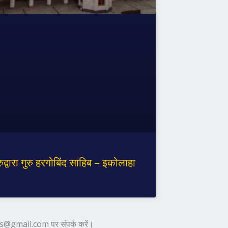
रुद्वारा गुरु हरगोबिंद साहिब – इकोलाहा
laces@gmail.com पर संपर्क करें।