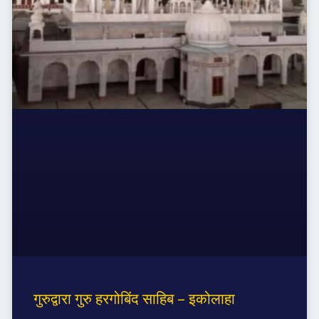
गुरुद्वारा गुरु हरगोबिंद साहिब – इकोलाहा