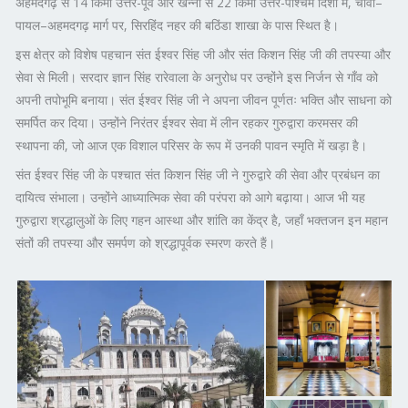
अहमदगढ़ से 14 किमी उत्तर-पूर्व और खन्ना से 22 किमी उत्तर-पश्चिम दिशा में, चावा–
पायल–अहमदगढ़ मार्ग पर, सिरहिंद नहर की बठिंडा शाखा के पास स्थित है।
इस क्षेत्र को विशेष पहचान संत ईश्वर सिंह जी और संत किशन सिंह जी की तपस्या और
सेवा से मिली। सरदार ज्ञान सिंह रारेवाला के अनुरोध पर उन्होंने इस निर्जन से गाँव को
अपनी तपोभूमि बनाया। संत ईश्वर सिंह जी ने अपना जीवन पूर्णतः भक्ति और साधना को
समर्पित कर दिया। उन्होंने निरंतर ईश्वर सेवा में लीन रहकर गुरुद्वारा करमसर की
स्थापना की, जो आज एक विशाल परिसर के रूप में उनकी पावन स्मृति में खड़ा है।
संत ईश्वर सिंह जी के पश्चात संत किशन सिंह जी ने गुरुद्वारे की सेवा और प्रबंधन का
दायित्व संभाला। उन्होंने आध्यात्मिक सेवा की परंपरा को आगे बढ़ाया। आज भी यह
गुरुद्वारा श्रद्धालुओं के लिए गहन आस्था और शांति का केंद्र है, जहाँ भक्तजन इन महान
संतों की तपस्या और समर्पण को श्रद्धापूर्वक स्मरण करते हैं।