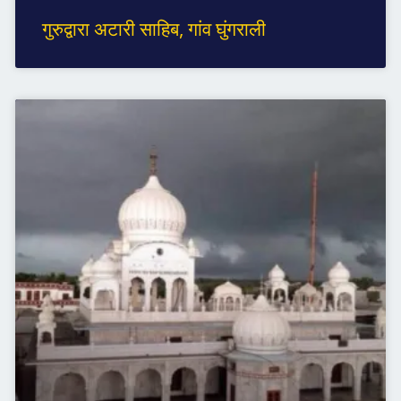
गुरुद्वारा अटारी साहिब, गांव घुंगराली