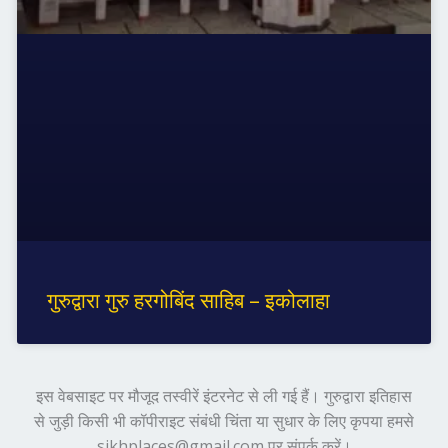
गुरुद्वारा गुरु हरगोबिंद साहिब – इकोलाहा
इस वेबसाइट पर मौजूद तस्वीरें इंटरनेट से ली गई हैं। गुरुद्वारा इतिहास
से जुड़ी किसी भी कॉपीराइट संबंधी चिंता या सुधार के लिए कृपया हमसे
sikhplaces@gmail.com पर संपर्क करें।