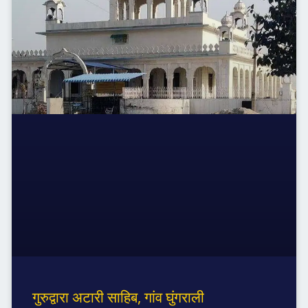
गुरुद्वारा अटारी साहिब, गांव घुंगराली